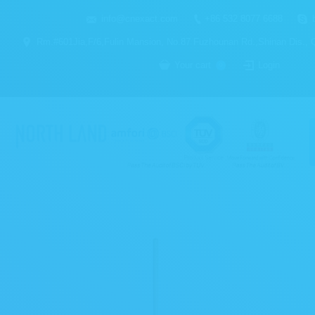
info@cnexact.com
+86 532 8077 6688
Rm.#601Jia,F/6,Fulin Mansion, No.87 Fuzhounan Rd.,Shinan Dis.,
Your cart
Login
0