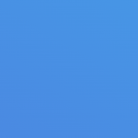
Roofer’s Spade 322751
Ditch/Post Spade 322612