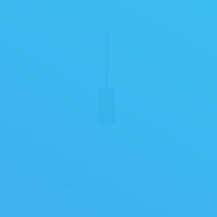
Item No.
31831A
Item Name:
Ditch/Post Spade
Head Size(W×L):
6″X13″