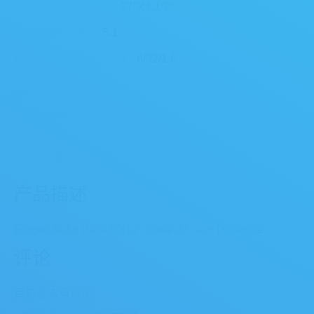
Handke Size(L×OD):
27″X1.1/2″
Weight/PC(LBS):
5.1
Pack(PCS/LBS/CU.FT):
6/32/1.6
编码：
31831A
分类：
Spades
描述
用户评论 (0)
产品描述
Forged Solid Back,6″x13″ blade,27″ ash D-handle
评论
目前还末有评论